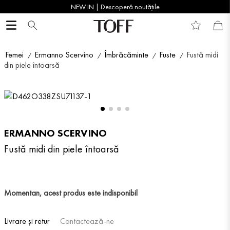
NEW IN | Descoperă noutățile
Femei
Ermanno Scervino
Îmbrăcăminte
Fuste
Fustă midi
din piele întoarsă
ERMANNO SCERVINO
Fustă midi din piele întoarsă
Momentan, acest produs este indisponibil
Livrare și retur
Contactează-ne