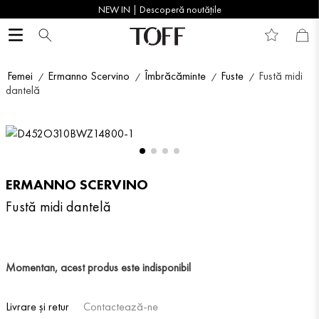
NEW IN | Descoperă noutățile
Femei
Ermanno Scervino
Îmbrăcăminte
Fuste
Fustă midi
dantelă
ERMANNO SCERVINO
Fustă midi dantelă
Momentan, acest produs este indisponibil
Livrare și retur
Contactează-ne