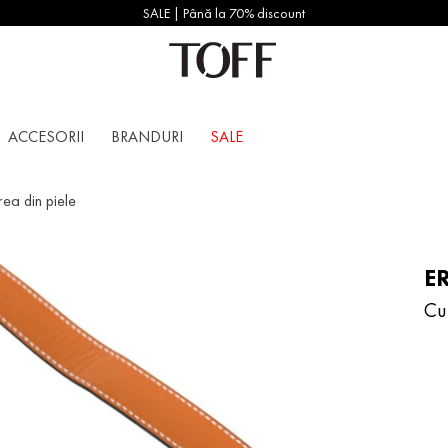
SALE | Până la 70% discount
ACCESORII
BRANDURI
SALE
ea din piele
E
Cu