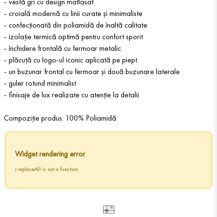
- vestă gri cu design matlasat
- croială modernă cu linii curate și minimaliste
- confecționată din poliamidă de înaltă calitate
- izolație termică optimă pentru confort sporit
- închidere frontală cu fermoar metalic
- plăcuță cu logo-ul iconic aplicată pe piept
- un buzunar frontal cu fermoar și două buzunare laterale
- guler rotund minimalist
- finisaje de lux realizate cu atenție la detalii
Compoziție produs: 100% Poliamidă
Widget rendering error
r.replaceAll is not a function