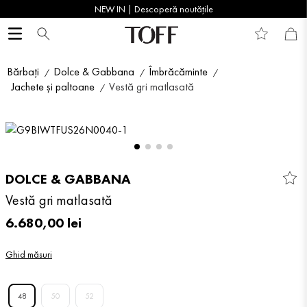
NEW IN | Descoperă noutățile
Bărbați
Dolce & Gabbana
Îmbrăcăminte
Jachete și paltoane
Vestă gri matlasată
DOLCE & GABBANA
Vestă gri matlasată
6
.
680
,
00
lei
Ghid măsuri
48
50
52