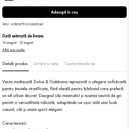
Adaugă în coș
SKU
:
G9BIWTFUS26N0040
Dată estimată de livrare:
10 august
-
12 august
Află mai multe
Detalii produs
Livrare și retur
Contactează-ne
Vesta matlasată Dolce & Gabbana reprezintă o alegere sofisticată
pentru ținutele stratificate, fiind ideală pentru bărbatul care preferă
un stil urban discret. Designul său minimalist și nuanța neutră de gri
permit o versatilitate ridicată, adaptându-se ușor atât unui look
casual, cât și unuia sport-elegant.
Caracteristici: