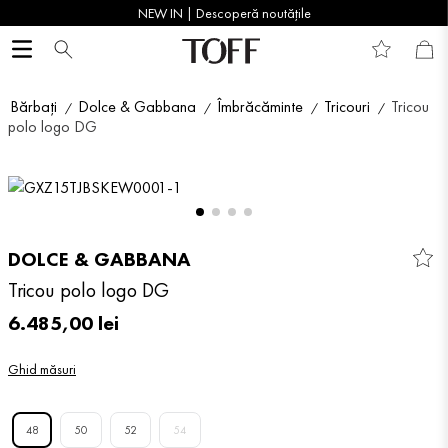
NEW IN | Descoperă noutățile
Bărbați
Dolce & Gabbana
Îmbrăcăminte
Tricouri
Tricou
polo logo DG
DOLCE & GABBANA
Tricou polo logo DG
6
.
485
,
00
lei
Ghid măsuri
48
50
52
54