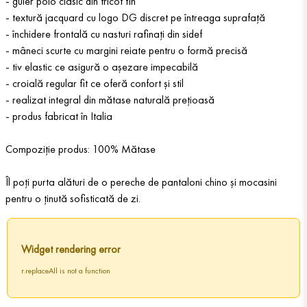
- guler polo clasic din tricot fin
- textură jacquard cu logo DG discret pe întreaga suprafață
- închidere frontală cu nasturi rafinați din sidef
- mâneci scurte cu margini reiate pentru o formă precisă
- tiv elastic ce asigură o așezare impecabilă
- croială regular fit ce oferă confort și stil
- realizat integral din mătase naturală prețioasă
- produs fabricat în Italia
Compoziție produs: 100% Mătase
Îl poți purta alături de o pereche de pantaloni chino și mocasini
pentru o ținută sofisticată de zi.
Widget rendering error
r.replaceAll is not a function