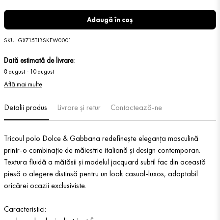
Adaugă în coș
SKU
:
GXZ15TJBSKEW0001
Dată estimată de livrare:
8 august
-
10 august
Află mai multe
Detalii produs
Livrare și retur
Contactează-ne
Tricoul polo Dolce & Gabbana redefinește eleganța masculină
printr-o combinație de măiestrie italiană și design contemporan.
Textura fluidă a mătăsii și modelul jacquard subtil fac din această
piesă o alegere distinsă pentru un look casual-luxos, adaptabil
oricărei ocazii exclusiviste.
Caracteristici: