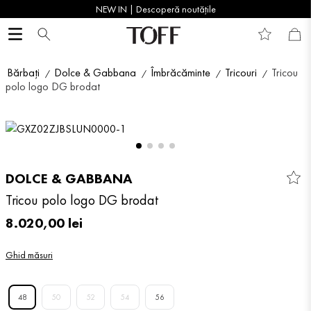
NEW IN | Descoperă noutățile
Bărbați
Dolce & Gabbana
Îmbrăcăminte
Tricouri
Tricou
polo logo DG brodat
DOLCE & GABBANA
Tricou polo logo DG brodat
8
.
020
,
00
lei
Ghid măsuri
48
50
52
54
56