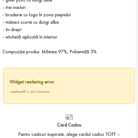
- trei nasturi
- broderie cu logo în zona pieptului
- mâneci scurte cu dungi albe
- tiv drept
- etichetă aplicată în interior
Compoziție produs: Mătase 97%, Poliamidă 3%
Widget rendering error
r.replaceAll is not a function
Card Cadou
Pentru cadouri inspirate, alege cardul cadou TOFF –