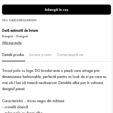
Adaugă în coș
SKU
:
GXZ02ZJBSLUN0000
Dată estimată de livrare:
8 august
-
10 august
Află mai multe
Detalii produs
Livrare și retur
Contactează-ne
Tricoul polo cu logo DG brodat este o piesă care atrage prin
dimensiunea fashionable, perfectă pentru un look de zi pe care nu
vrei să-l lasi să treacă neobservat. Detaliile albe pun în valoare
designul piesei.
Caracteristici: - tricou negru din mătase
- croială clasică
- guler polo cu dungi albe