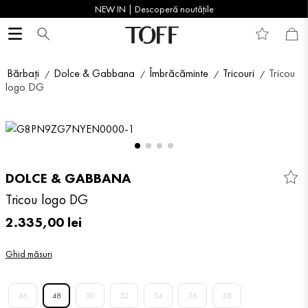
NEW IN | Descoperă noutățile
Bărbați
Dolce & Gabbana
Îmbrăcăminte
Tricouri
Tricou
logo DG
DOLCE & GABBANA
Tricou logo DG
2
.
335
,
00
lei
Ghid măsuri
46
48
50
52
54
56
58