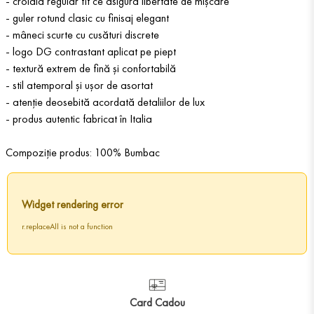
- croială regular fit ce asigură libertate de mișcare
- guler rotund clasic cu finisaj elegant
- mâneci scurte cu cusături discrete
- logo DG contrastant aplicat pe piept
- textură extrem de fină și confortabilă
- stil atemporal și ușor de asortat
- atenție deosebită acordată detaliilor de lux
- produs autentic fabricat în Italia
Compoziție produs: 100% Bumbac
Widget rendering error
r.replaceAll is not a function
Card Cadou