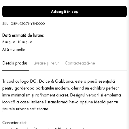
Adaugă în coș
SKU
:
G8PN9ZG7NYEN0000
Dată estimată de livrare:
8 august
-
10 august
Află mai multe
Detalii produs
Livrare și retur
Contactează-ne
Tricoul cu logo DG, Dolce & Gabbana, este o piesă esențială
pentru garderoba bărbatului modern, oferind un echilibru perfect
între minimalism și rafinament discret. Designul versatil și emblema
iconică a casei italiene îl transformă într-o opțiune ideală pentru
ținutele urbane sofisticate.
Caracteristici: