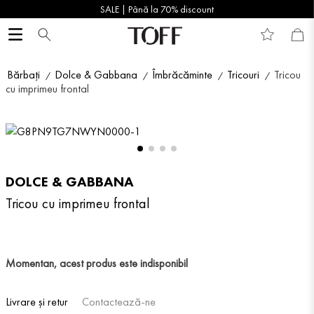
SALE | Până la 70% discount
Bărbați
Dolce & Gabbana
Îmbrăcăminte
Tricouri
Tricou
cu imprimeu frontal
DOLCE & GABBANA
Tricou cu imprimeu frontal
Momentan, acest produs este indisponibil
Livrare și retur
Contactează-ne