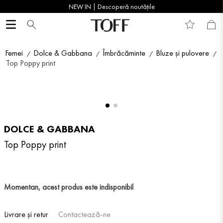
NEW IN | Descoperă noutățile
Femei
Dolce & Gabbana
Îmbrăcăminte
Bluze și pulovere
Top Poppy print
DOLCE & GABBANA
Top Poppy print
Momentan, acest produs este indisponibil
Livrare și retur
Contactează-ne