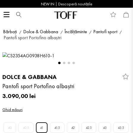
NEW IN | Descoperă noutățile
Bărbați
Dolce & Gabbana
Încălțăminte
Pantofi sport
Pantofi sport Portofino albaștri
DOLCE & GABBANA
Pantofi sport Portofino albaștri
3
.
090
,
00
lei
Ghid măsuri
40
40.5
41
41.5
42
42.5
43
43.5