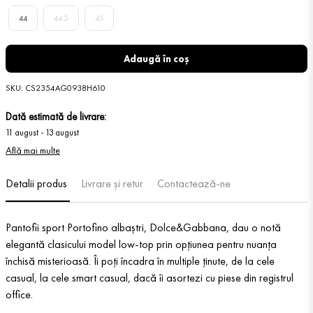
44
44.5
45
Adaugă în coș
SKU
:
CS2354AG0938H610
Dată estimată de livrare:
11 august
-
13 august
Află mai multe
Detalii produs
Livrare și retur
Contactează-ne
Pantofii sport Portofino albaștri, Dolce&Gabbana, dau o notă
elegantă clasicului model low-top prin opțiunea pentru nuanța
închisă misterioasă. Îi poți încadra în multiple ținute, de la cele
casual, la cele smart casual, dacă îi asortezi cu piese din registrul
office.