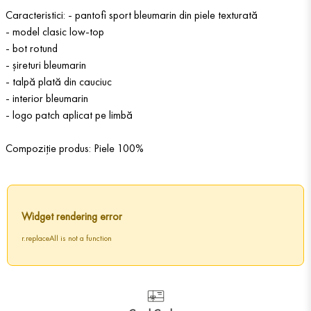
Caracteristici: - pantofi sport bleumarin din piele texturată
- model clasic low-top
- bot rotund
- șireturi bleumarin
- talpă plată din cauciuc
- interior bleumarin
- logo patch aplicat pe limbă
Compoziție produs: Piele 100%
Widget rendering error
r.replaceAll is not a function