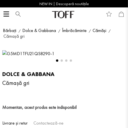
NEW IN | Descoperă noutățile
Bărbați
Dolce & Gabbana
Îmbrăcăminte
Cămăși
Cămașă gri
DOLCE & GABBANA
Cămașă gri
Momentan, acest produs este indisponibil
Livrare și retur
Contactează-ne