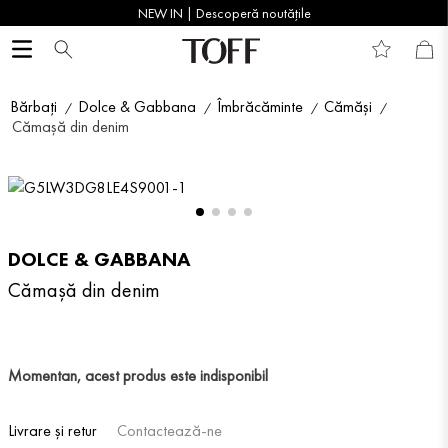
NEW IN | Descoperă noutățile
Bărbați
Dolce & Gabbana
Îmbrăcăminte
Cămăși
Cămașă din denim
DOLCE & GABBANA
Cămașă din denim
Momentan, acest produs este indisponibil
Livrare și retur
Contactează-ne