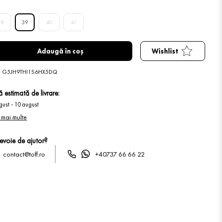
38
39
40
41
Adaugă în coș
Wishlist
:
G5JH9THI1S6HX5DQ
 estimată de livrare:
gust
-
10 august
 mai multe
nevoie de ajutor?
contact@toff.ro
+40737 66 66 22