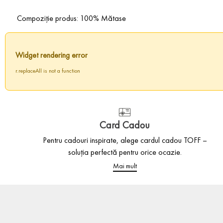
Compoziție produs: 100% Mătase
Widget rendering error
r.replaceAll is not a function
Card Cadou
Pentru cadouri inspirate, alege cardul cadou TOFF –
soluția perfectă pentru orice ocazie.
Mai mult