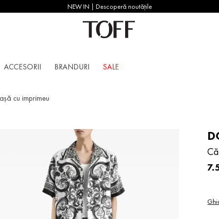
NEW IN | Descoperă noutățile
ACCESORII
BRANDURI
SALE
șă cu imprimeu
D
Că
7
.
Ghi