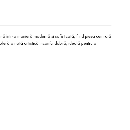
într-o manieră modernă și sofisticată, fiind piesa centrală
feră o notă artistică inconfundabilă, ideală pentru a