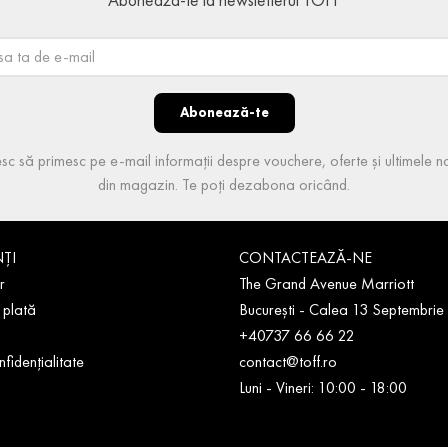
Abonează-te
sc să primesc pe e-mail informații despre vouchere, oferte și ultimele no
din magazin. Te poți dezabona oricând.
NȚI
CONTACTEAZĂ-NE
r
The Grand Avenue Marriott
 plată
București - Calea 13 Septembrie
+40737 66 66 22
nfidențialitate
contact@toff.ro
Luni - Vineri: 10:00 - 18:00