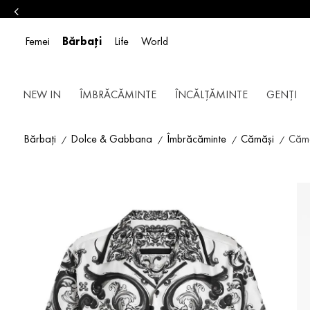
Femei
Bărbați
Life
World
NEW IN
ÎMBRĂCĂMINTE
ÎNCĂLȚĂMINTE
GENȚI
Bărbați
Dolce & Gabbana
Îmbrăcăminte
Cămăși
Căma