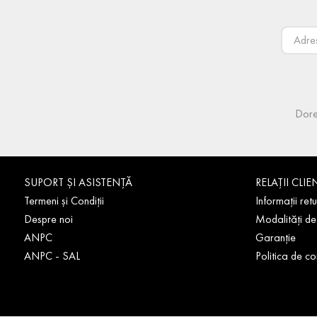
Dore
SUPORT ȘI ASISTENȚĂ
RELAȚII CLIE
Termeni și Condiții
Informații retu
Despre noi
Modalități de
ANPC
Garanție
ANPC - SAL
Politica de co