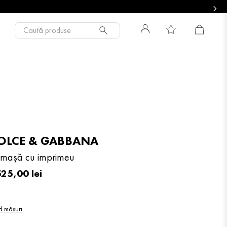
Caută produse
OLCE & GABBANA
mașă cu imprimeu
525
,
00
lei
d măsuri