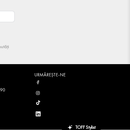
utăți
URMĂREȘTE-NE
 90
TOFF Stylist