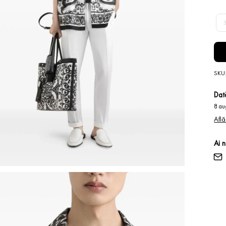
SKU
Dată
8 au
Află
Ai 