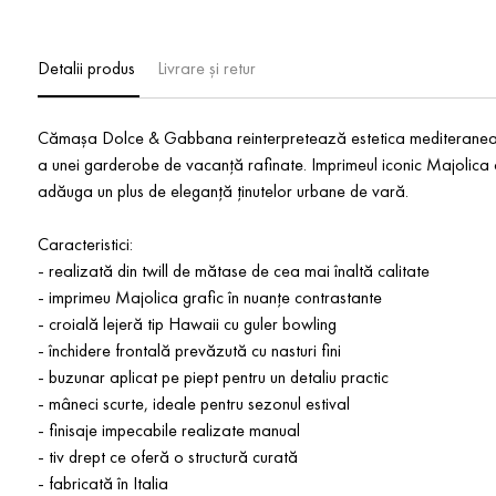
Detalii produs
Livrare și retur
Cămașa Dolce & Gabbana reinterpretează estetica mediteraneană 
a unei garderobe de vacanță rafinate. Imprimeul iconic Majolica o
adăuga un plus de eleganță ținutelor urbane de vară.
Caracteristici:
- realizată din twill de mătase de cea mai înaltă calitate
- imprimeu Majolica grafic în nuanțe contrastante
- croială lejeră tip Hawaii cu guler bowling
- închidere frontală prevăzută cu nasturi fini
- buzunar aplicat pe piept pentru un detaliu practic
- mâneci scurte, ideale pentru sezonul estival
- finisaje impecabile realizate manual
- tiv drept ce oferă o structură curată
- fabricată în Italia