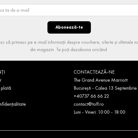
Abonează-te
sc să primesc pe e-mail informații despre vouchere, oferte și ultimele no
din magazin. Te poți dezabona oricând.
NȚI
CONTACTEAZĂ-NE
r
The Grand Avenue Marriott
 plată
București - Calea 13 Septembrie
+40737 66 66 22
nfidențialitate
contact@toff.ro
Luni - Vineri: 10:00 - 18:00