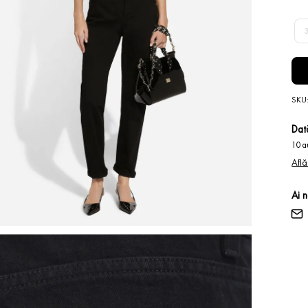
SKU
Dată
10 a
Află
Ai 