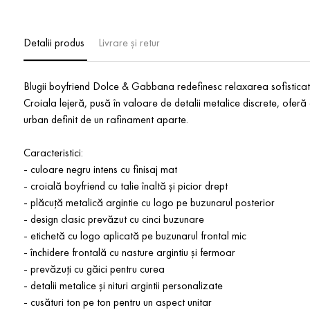
Detalii produs
Livrare și retur
Blugii boyfriend Dolce & Gabbana redefinesc relaxarea sofisticată 
Croiala lejeră, pusă în valoare de detalii metalice discrete, oferă o
urban definit de un rafinament aparte.
Caracteristici:
- culoare negru intens cu finisaj mat
- croială boyfriend cu talie înaltă și picior drept
- plăcuță metalică argintie cu logo pe buzunarul posterior
- design clasic prevăzut cu cinci buzunare
- etichetă cu logo aplicată pe buzunarul frontal mic
- închidere frontală cu nasture argintiu și fermoar
- prevăzuți cu găici pentru curea
- detalii metalice și nituri argintii personalizate
- cusături ton pe ton pentru un aspect unitar