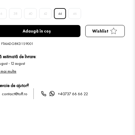
36
38
40
42
44
46
Adaugă în coș
Wishlist
:
FTAIADG8KD1S9001
 estimată de livrare:
ugust
-
12 august
 mai multe
nevoie de ajutor?
contact@toff.ro
+40737 66 66 22