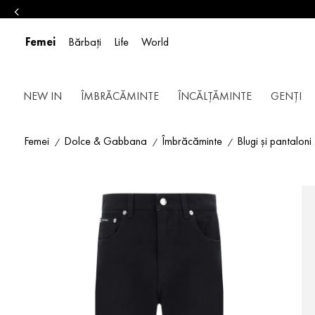
Femei
Bărbați
Life
World
NEW IN
ÎMBRĂCĂMINTE
ÎNCĂLȚĂMINTE
GENȚI
Femei
Dolce & Gabbana
Îmbrăcăminte
Blugi și pantaloni