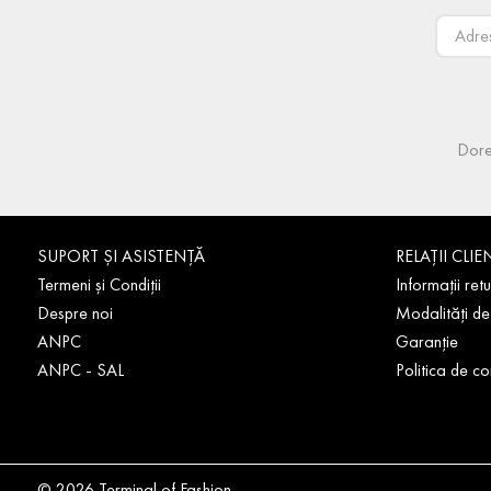
Dore
SUPORT ȘI ASISTENȚĂ
RELAȚII CLIE
Termeni și Condiții
Informații retu
Despre noi
Modalități de
ANPC
Garanție
ANPC - SAL
Politica de co
© 2026 Terminal of Fashion