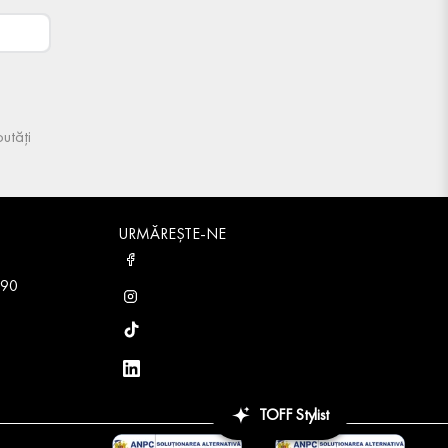
utăți
URMĂREȘTE-NE
 90
TOFF Stylist