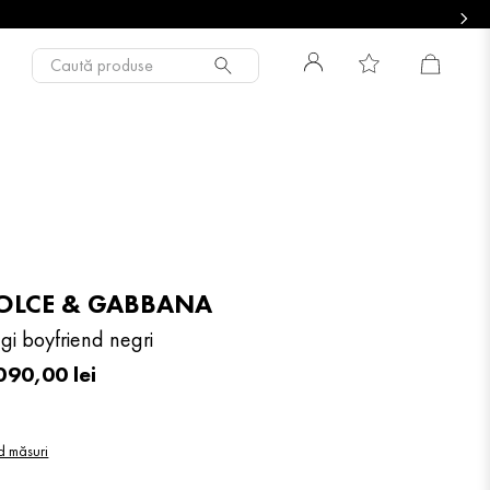
Caută produse
OLCE & GABBANA
gi boyfriend negri
090
,
00
lei
d măsuri