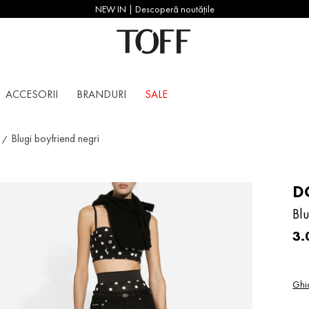
NEW IN | Descoperă noutățile
ACCESORII
BRANDURI
SALE
Blugi boyfriend negri
D
Blu
3
.
Ghi