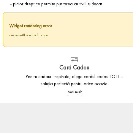
- picior drept ce permite purtarea cu tivul suflecat
Widget rendering error
r.replaceAll is not a function
Card Cadou
Pentru cadouri inspirate, alege cardul cadou TOFF –
soluția perfectă pentru orice ocazie.
Mai mult