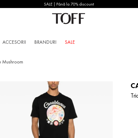
SALE | Până la 70% discount
ACCESORII
BRANDURI
SALE
ru Mushroom
C
Tr