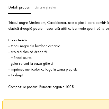
Detalii produs
Livrare și retur
Tricoul negru Mushroom, Casablanca, este o piesă care combină mis
clasică dreaptă poate fi asortată atât cu bermude sport, cât și cu
Caracteristici:
- tricou negru din bumbac organic
- croială clasică dreaptă
- mâneci scurte
- guler rotund la baza gâtului
- imprimeu multicolor cu logo în zona pieptului
- tiv drept
Compoziție produs: Bumbac organic 100%