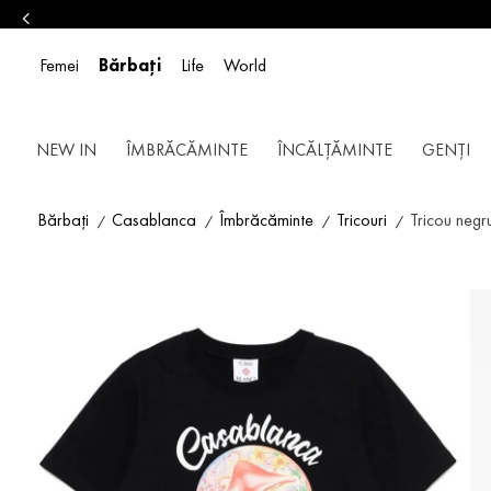
Femei
Bărbați
Life
World
NEW IN
ÎMBRĂCĂMINTE
ÎNCĂLȚĂMINTE
GENȚI
Bărbați
Casablanca
Îmbrăcăminte
Tricouri
Tricou neg