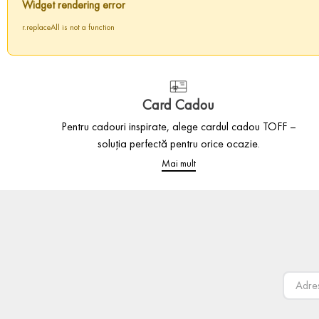
Widget rendering error
r.replaceAll is not a function
Card Cadou
Pentru cadouri inspirate, alege cardul cadou TOFF –
soluția perfectă pentru orice ocazie.
Mai mult