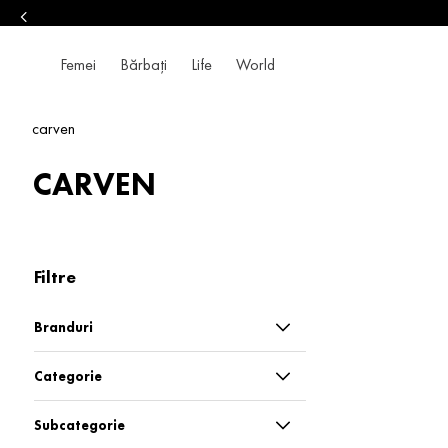
NEW IN | Descoperă noutățile
Femei
Bărbați
Life
World
carven
CARVEN
Filtre
Branduri
Carven
Categorie
Blugi și pantaloni
Subcategorie