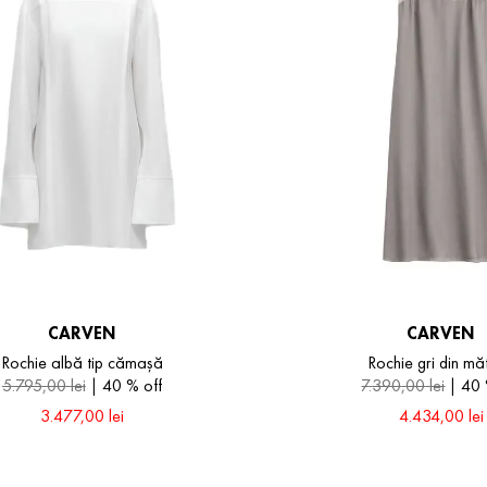
CARVEN
CARVEN
Rochie albă tip cămașă
Rochie gri din mă
5
.
795
,
00
lei
40 %
off
7
.
390
,
00
lei
40
3
.
477
,
00
lei
4
.
434
,
00
lei
40
42
36