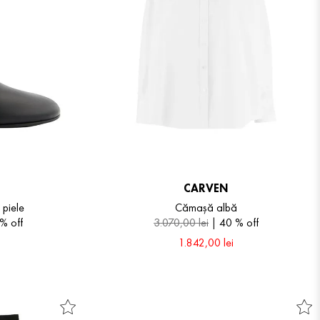
CARVEN
 piele
Cămașă albă
 %
off
3
.
070
,
00
lei
40 %
off
1
.
842
,
00
lei
36
38
40