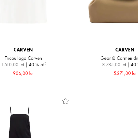
CARVEN
CARVEN
Tricou logo Carven
Geantă Carmen din
1
.
510
,
00
lei
40 %
off
8
.
785
,
00
lei
40
906
,
00
lei
5
.
271
,
00
lei
L
XL
One Size