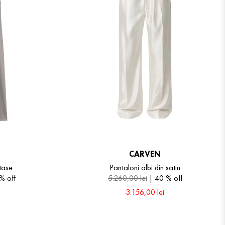
CARVEN
tase
Pantaloni albi din satin
 %
off
5
.
260
,
00
lei
40 %
off
3
.
156
,
00
lei
40