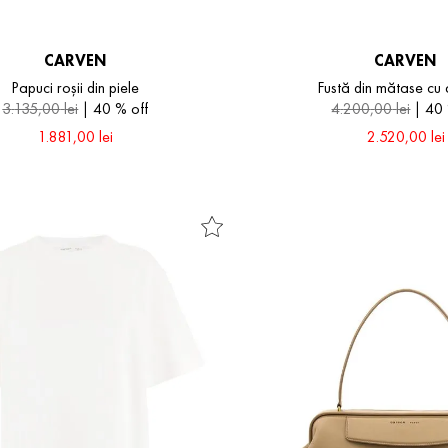
CARVEN
CARVEN
Papuci roșii din piele
Fustă din mătase cu a
3
.
135
,
00
lei
40 %
off
4
.
200
,
00
lei
40
1
.
881
,
00
lei
2
.
520
,
00
lei
37
36
40