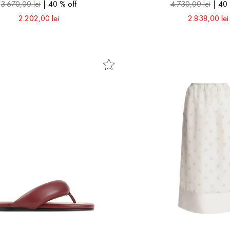
3
.
670
,
00
lei
40 %
off
4
.
730
,
00
lei
40
2
.
202
,
00
lei
2
.
838
,
00
lei
38
42
40