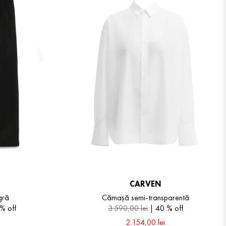
CARVEN
gră
Cămașă semi-transparentă
 %
off
3
.
590
,
00
lei
40 %
off
2
.
154
,
00
lei