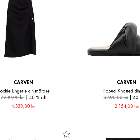
CARVEN
CARVEN
ochie Lingerie din mătase
Papuci Knotted din
7
.
230
,
00
lei
40 %
off
3
.
590
,
00
lei
40
4
.
338
,
00
lei
2
.
154
,
00
lei
40
42
38