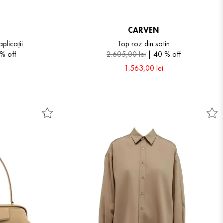
CARVEN
plicații
Top roz din satin
 %
off
2
.
605
,
00
lei
40 %
off
1
.
563
,
00
lei
38
40