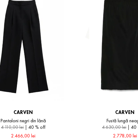
CARVEN
CARVEN
Pantaloni negri din lână
Fustă lungă nea
4
.
110
,
00
lei
40 %
off
4
.
630
,
00
lei
40
2
.
466
,
00
lei
2
.
778
,
00
lei