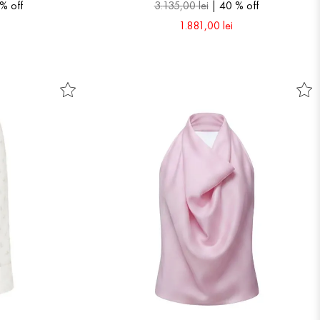
 %
off
3
.
135
,
00
lei
40 %
off
1
.
881
,
00
lei
37
38
40
41