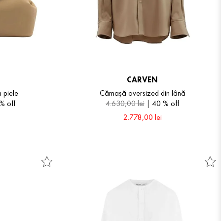
CARVEN
 piele
Cămașă oversized din lână
 %
off
4
.
630
,
00
lei
40 %
off
2
.
778
,
00
lei
38
40
42