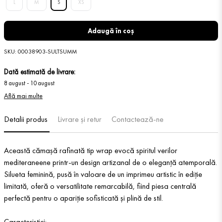
L
M
S
XS
Adaugă în coș
SKU
:
00038903-SULTSUMM
Dată estimată de livrare:
8 august
-
10 august
Află mai multe
Detalii produs
Livrare și retur
Contactează-ne
Această cămașă rafinată tip wrap evocă spiritul verilor
mediteraneene printr-un design artizanal de o eleganță atemporală.
Silueta feminină, pusă în valoare de un imprimeu artistic în ediție
limitată, oferă o versatilitate remarcabilă, fiind piesa centrală
perfectă pentru o apariție sofisticată și plină de stil.
Caracteristici: