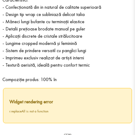
- Confecționată din in natural de calitate superioară
- Design tip wrap ce subliniază delicat talia
- Mâneci lungi bufante cu terminații elastice
- Detalii prețioase brodate manual pe guler
- Aplicații discrete de cristale strălucitoare
- Lungime cropped modernă și feminină
- Sistem de prindere versatil cu panglici lungi
- Imprimeu exclusiv realizat de artiști interni
- Textură aerisită, ideală pentru confort termic
Compoziție produs: 100% In
Widget rendering error
r.replaceAll is not a function