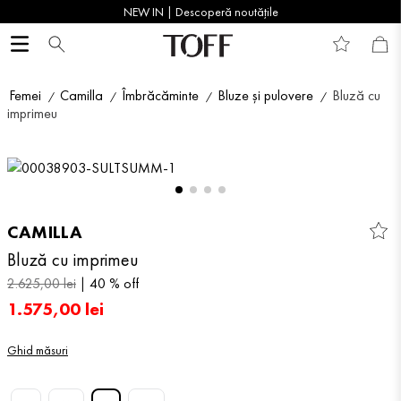
NEW IN | Descoperă noutățile
Femei
Camilla
Îmbrăcăminte
Bluze și pulovere
Bluză cu
imprimeu
CAMILLA
Bluză cu imprimeu
2
.
625
,
00
lei
40 %
off
1
.
575
,
00
lei
Ghid măsuri