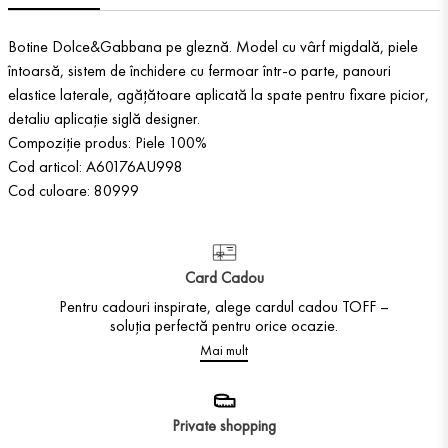
Botine Dolce&Gabbana pe gleznă. Model cu vârf migdală, piele
întoarsă, sistem de închidere cu fermoar într-o parte, panouri
elastice laterale, agățătoare aplicată la spate pentru fixare picior,
detaliu aplicație siglă designer.
Compoziție produs: Piele 100%
Cod articol: A60176AU998
Cod culoare: 80999
Card Cadou
Pentru cadouri inspirate, alege cardul cadou TOFF –
soluția perfectă pentru orice ocazie.
Mai mult
Private shopping