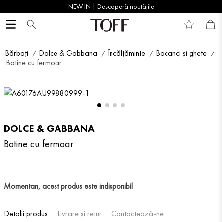
NEW IN | Descoperă noutățile
Bărbați
Dolce & Gabbana
Încălțăminte
Bocanci și ghete
Botine cu fermoar
DOLCE & GABBANA
Botine cu fermoar
Momentan, acest produs este indisponibil
Detalii produs
Livrare și retur
Contactează-ne