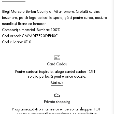
Blugi Marcelo Burlon County of Milan ombre. Croială cu cinci
buzunare, patch logo aplicat la spate, găici pentru curea, nasture
metalic și fixare cu fermoar.
Compoziție material: Bumbac 100%
Cod articol: CMYA017E20DEN001
Cod culoare: 0110
Card Cadou
Pentru cadouri inspirate, alege cardul cadou TOFF –
soluția perfectă pentru orice ocazie.
Mai mult
Private shopping
Programează-ți o întâlnire cu un personal shopper TOFF
pentru o experiență personalizată de cumpărături.