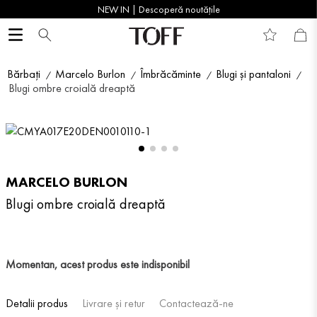
NEW IN | Descoperă noutățile
Bărbați
Marcelo Burlon
Îmbrăcăminte
Blugi și pantaloni
Blugi ombre croială dreaptă
MARCELO BURLON
Blugi ombre croială dreaptă
Momentan, acest produs este indisponibil
Detalii produs
Livrare și retur
Contactează-ne