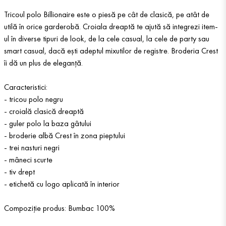
Tricoul polo Billionaire este o piesă pe cât de clasică, pe atât de
utilă în orice garderobă. Croiala dreaptă te ajută să integrezi item-
ul în diverse tipuri de look, de la cele casual, la cele de party sau
smart casual, dacă ești adeptul mixutilor de registre. Broderia Crest
îi dă un plus de eleganță.
Caracteristici:
- tricou polo negru
- croială clasică dreaptă
- guler polo la baza gâtului
- broderie albă Crest în zona pieptului
- trei nasturi negri
- mâneci scurte
- tiv drept
- etichetă cu logo aplicată în interior
Compoziție produs: Bumbac 100%