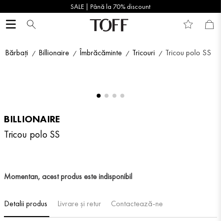
SALE | Până la 70% discount
Bărbați
Billionaire
Îmbrăcăminte
Tricouri
Tricou polo SS
BILLIONAIRE
Tricou polo SS
Momentan, acest produs este indisponibil
Detalii produs
Livrare și retur
Contactează-ne