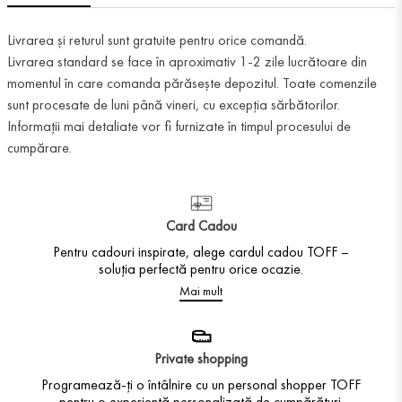
Livrarea și returul sunt gratuite pentru orice comandă.
Livrarea standard se face în aproximativ 1-2 zile lucrătoare din
momentul în care comanda părăsește depozitul. Toate comenzile
sunt procesate de luni până vineri, cu excepția sărbătorilor.
Informații mai detaliate vor fi furnizate în timpul procesului de
cumpărare.
Card Cadou
Pentru cadouri inspirate, alege cardul cadou TOFF –
soluția perfectă pentru orice ocazie.
Mai mult
Private shopping
Programează-ți o întâlnire cu un personal shopper TOFF
pentru o experiență personalizată de cumpărături.