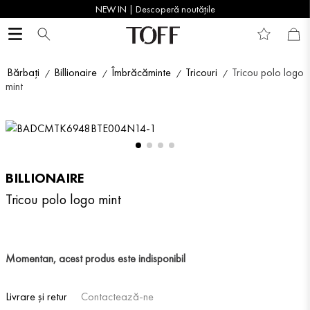
NEW IN | Descoperă noutățile
Bărbați
Billionaire
Îmbrăcăminte
Tricouri
Tricou polo logo
mint
BILLIONAIRE
Tricou polo logo mint
Momentan, acest produs este indisponibil
Livrare și retur
Contactează-ne