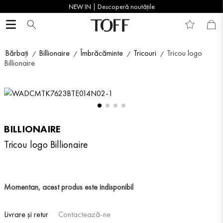
NEW IN | Descoperă noutățile
Bărbați
Billionaire
Îmbrăcăminte
Tricouri
Tricou logo
Billionaire
BILLIONAIRE
Tricou logo Billionaire
Momentan, acest produs este indisponibil
Livrare și retur
Contactează-ne