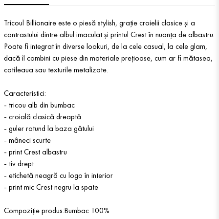
Tricoul Billionaire este o piesă stylish, grație croielii clasice și a
contrastului dintre albul imaculat și printul Crest în nuanța de albastru.
Poate fi integrat în diverse lookuri, de la cele casual, la cele glam,
dacă îl combini cu piese din materiale prețioase, cum ar fi mătasea,
catifeaua sau texturile metalizate.
Caracteristici:
- tricou alb din bumbac
- croială clasică dreaptă
- guler rotund la baza gâtului
- mâneci scurte
- print Crest albastru
- tiv drept
- etichetă neagră cu logo în interior
- print mic Crest negru la spate
Compoziție produs:Bumbac 100%