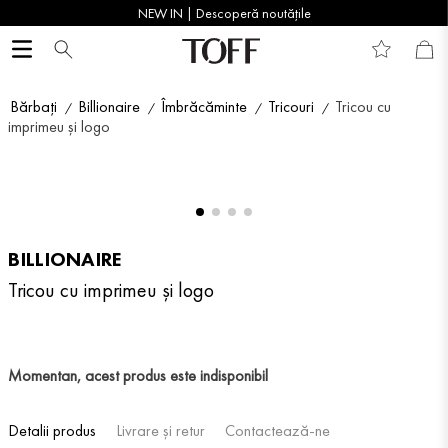
NEW IN | Descoperă noutățile
Bărbați
Billionaire
Îmbrăcăminte
Tricouri
Tricou cu
imprimeu și logo
BILLIONAIRE
Tricou cu imprimeu și logo
Momentan, acest produs este indisponibil
Detalii produs
Livrare și retur
Contactează-ne