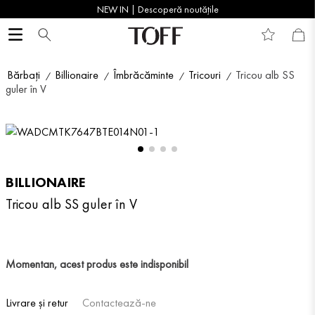
NEW IN | Descoperă noutățile
Bărbați
Billionaire
Îmbrăcăminte
Tricouri
Tricou alb SS
guler în V
BILLIONAIRE
Tricou alb SS guler în V
Momentan, acest produs este indisponibil
Livrare și retur
Contactează-ne