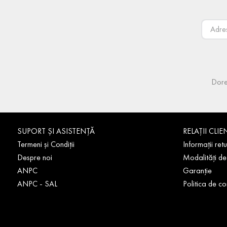
Dore
SUPORT ȘI ASISTENȚĂ
RELAȚII CLIE
Termeni și Condiții
Informații retu
Despre noi
Modalități de
ANPC
Garanție
ANPC - SAL
Politica de co