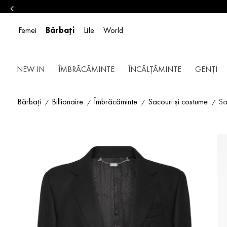
Femei
Bărbați
Life
World
NEW IN
ÎMBRĂCĂMINTE
ÎNCĂLȚĂMINTE
GENȚI
Bărbați
Billionaire
Îmbrăcăminte
Sacouri și costume
Sa