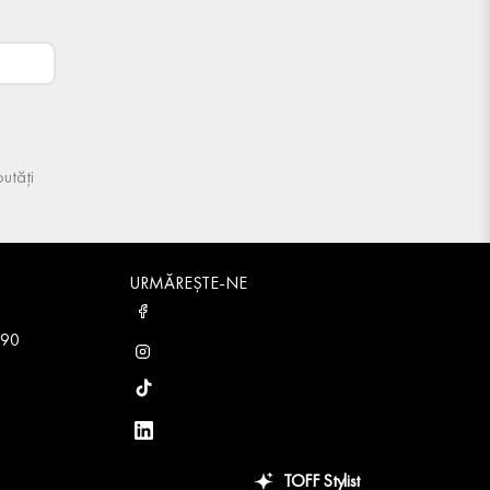
utăți
URMĂREȘTE-NE
 90
TOFF Stylist