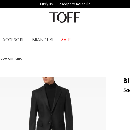
NEW IN | Descoperă noutățile
ACCESORII
BRANDURI
SALE
cou din lână
B
Sa