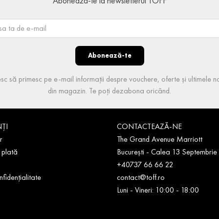
Abonează-te la newsletterul TOFF
Abonează-te
sc să primesc pe e-mail informații despre vouchere, oferte și ultimele no
din magazin. Te poți dezabona oricând.
NȚI
CONTACTEAZĂ-NE
r
The Grand Avenue Marriott
 plată
București - Calea 13 Septembrie
+40737 66 66 22
nfidențialitate
contact@toff.ro
Luni - Vineri: 10:00 - 18:00