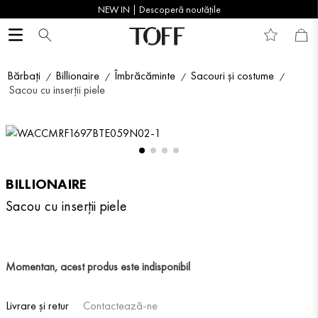
NEW IN | Descoperă noutățile
Bărbați
Billionaire
Îmbrăcăminte
Sacouri și costume
Sacou cu inserții piele
BILLIONAIRE
Sacou cu inserții piele
Momentan, acest produs este indisponibil
Livrare și retur
Contactează-ne