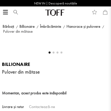
NEW IN | Descoperă noutățile
Bărbați
Billionaire
Îmbrăcăminte
Hanorace și pulovere
Pulover din mătase
BILLIONAIRE
Pulover din mătase
Momentan, acest produs este indisponibil
Livrare și retur
Contactează-ne