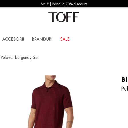
SALE | Până la 70% discount
ACCESORII
BRANDURI
SALE
Pulover burgundy SS
B
Pu