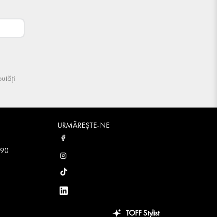
utăți
URMĂREȘTE-NE
 90
TOFF Stylist