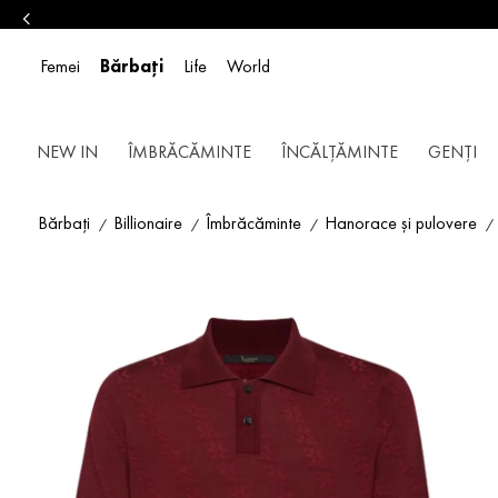
Femei
Bărbați
Life
World
NEW IN
ÎMBRĂCĂMINTE
ÎNCĂLȚĂMINTE
GENȚI
Bărbați
Billionaire
Îmbrăcăminte
Hanorace și pulovere