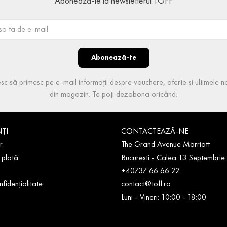
Abonează-te la newsletterul TOFF
Abonează-te
sc să primesc pe e-mail informații despre vouchere, oferte și ultimele no
din magazin. Te poți dezabona oricând.
NȚI
CONTACTEAZĂ-NE
r
The Grand Avenue Marriott
 plată
București - Calea 13 Septembrie
+40737 66 66 22
nfidențialitate
contact@toff.ro
Luni - Vineri: 10:00 - 18:00