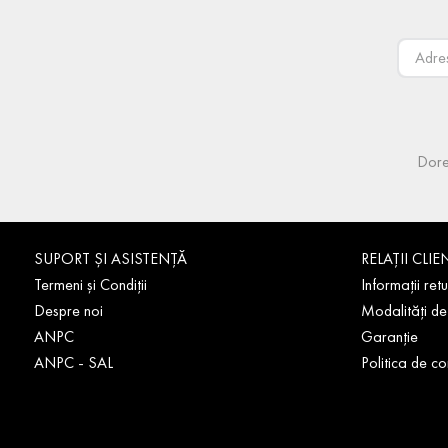
Dore
SUPORT ȘI ASISTENȚĂ
RELAȚII CLIE
Termeni și Condiții
Informații retu
Despre noi
Modalități de
ANPC
Garanție
ANPC - SAL
Politica de co