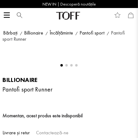
NEW IN | Descoperă noutățile
Bărbați
Billionaire
Încălțăminte
Pantofi sport
Pantofi
sport Runner
BILLIONAIRE
Pantofi sport Runner
Momentan, acest produs este indisponibil
Livrare și retur
Contactează-ne