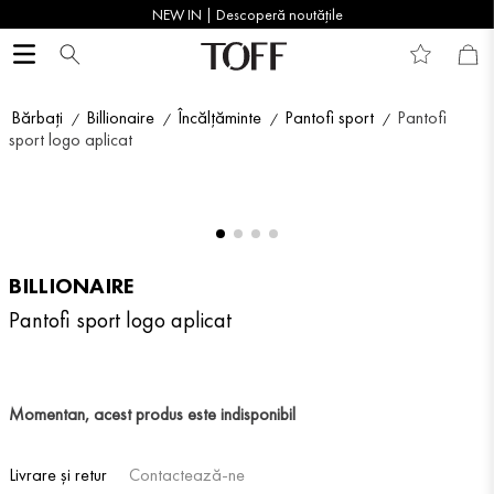
NEW IN | Descoperă noutățile
Bărbați
Billionaire
Încălțăminte
Pantofi sport
Pantofi
sport logo aplicat
BILLIONAIRE
Pantofi sport logo aplicat
Momentan, acest produs este indisponibil
Livrare și retur
Contactează-ne