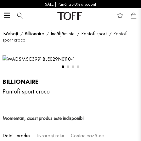
SALE | Până la 70% discount
Bărbați
Billionaire
Încălțăminte
Pantofi sport
Pantofi
sport croco
BILLIONAIRE
Pantofi sport croco
Momentan, acest produs este indisponibil
Detalii produs
Livrare și retur
Contactează-ne