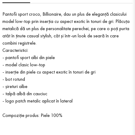
Pantofii sport croco, Billionaire, dau un plus de eleganță clasicului
model low-top prin inserția cu aspect exotic în tonuri de gri. Plăcuța
metalică dă un plus de personalitate perechei, pe care o poți purta
atât în ținute casual stylish, cât și într-un look de seară în care
combini registrele.
Caracteristici:
- pantofi sport albi din piele
- model clasic low-top
- inserție din piele cu aspect exotic în tonuri de gri
- bot rotund
- șireturi albe
- talpă albă din cauciuc
- logo patch metalic aplicat în lateral
Compoziție produs: Piele 100%