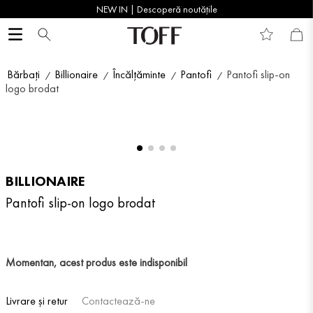
NEW IN | Descoperă noutățile
Bărbați
Billionaire
Încălțăminte
Pantofi
Pantofi slip-on
logo brodat
BILLIONAIRE
Pantofi slip-on logo brodat
Momentan, acest produs este indisponibil
Livrare și retur
Contactează-ne