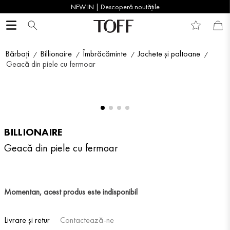
NEW IN | Descoperă noutățile
Bărbați
Billionaire
Îmbrăcăminte
Jachete și paltoane
Geacă din piele cu fermoar
BILLIONAIRE
Geacă din piele cu fermoar
Momentan, acest produs este indisponibil
Livrare și retur
Contactează-ne