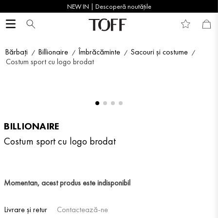
NEW IN | Descoperă noutățile
Bărbați
Billionaire
Îmbrăcăminte
Sacouri și costume
Costum sport cu logo brodat
BILLIONAIRE
Costum sport cu logo brodat
Momentan, acest produs este indisponibil
Livrare și retur
Contactează-ne