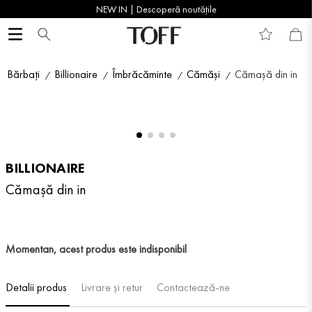
NEW IN | Descoperă noutățile
Bărbați
Billionaire
Îmbrăcăminte
Cămăși
Cămașă din in
BILLIONAIRE
Cămașă din in
Momentan, acest produs este indisponibil
Detalii produs
Livrare și retur
Contactează-ne