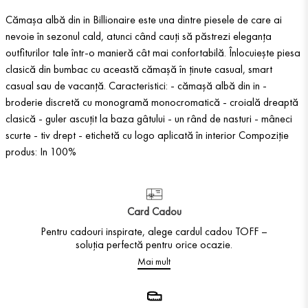
Cămașa albă din in Billionaire este una dintre piesele de care ai
nevoie în sezonul cald, atunci când cauți să păstrezi eleganța
outfiturilor tale într-o manieră cât mai confortabilă. Înlocuiește piesa
clasică din bumbac cu această cămașă în ținute casual, smart
casual sau de vacanță. Caracteristici: - cămașă albă din in -
broderie discretă cu monogramă monocromatică - croială dreaptă
clasică - guler ascuțit la baza gâtului - un rând de nasturi - mâneci
scurte - tiv drept - etichetă cu logo aplicată în interior Compoziție
produs: In 100%
Card Cadou
Pentru cadouri inspirate, alege cardul cadou TOFF –
soluția perfectă pentru orice ocazie.
Mai mult