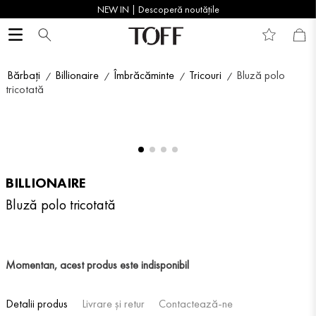
NEW IN | Descoperă noutățile
Bărbați
Billionaire
Îmbrăcăminte
Tricouri
Bluză polo
tricotată
BILLIONAIRE
Bluză polo tricotată
Momentan, acest produs este indisponibil
Detalii produs
Livrare și retur
Contactează-ne