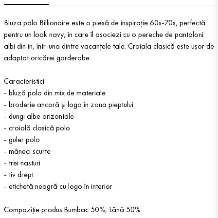
Bluza polo Billionaire este o piesă de inspirație 60s-70s, perfectă
pentru un look navy, în care îl asociezi cu o pereche de pantaloni
albi din in, într-una dintre vacanțele tale. Croiala clasică este ușor de
adaptat oricărei garderobe.
Caracteristici:
- bluză polo din mix de materiale
- broderie ancoră și logo în zona pieptului
- dungi albe orizontale
- croială clasică polo
- guler polo
- mâneci scurte
- trei nasturi
- tiv drept
- etichetă neagră cu logo în interior
Compoziție produs:Bumbac 50%, Lână 50%