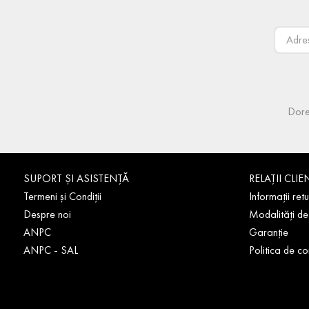
Dore
SUPORT ȘI ASISTENȚĂ
RELAȚII CLIE
Termeni și Condiții
Informații retu
Despre noi
Modalități de
ANPC
Garanție
ANPC - SAL
Politica de co