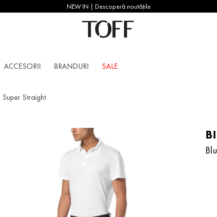
NEW IN | Descoperă noutățile
ACCESORII
BRANDURI
SALE
i Super Straight
B
Blu