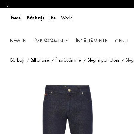
Femei
Bărbați
Life
World
NEW IN
ÎMBRĂCĂMINTE
ÎNCĂLȚĂMINTE
GENȚI
Bărbați
Billionaire
Îmbrăcăminte
Blugi și pantaloni
Blug