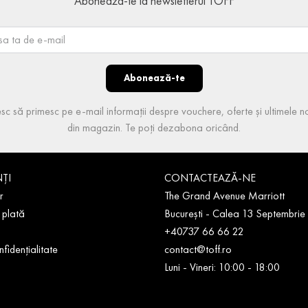
Abonează-te la newsletterul TOFF
Abonează-te
sc să primesc pe e-mail informații despre vouchere, oferte și ultimele no
din magazin. Te poți dezabona oricând.
NȚI
CONTACTEAZĂ-NE
r
The Grand Avenue Marriott
 plată
București - Calea 13 Septembrie
+40737 66 66 22
nfidențialitate
contact@toff.ro
Luni - Vineri: 10:00 - 18:00