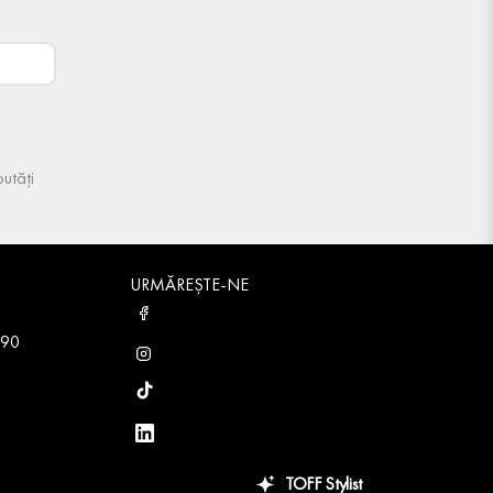
utăți
URMĂREȘTE-NE
 90
TOFF Stylist