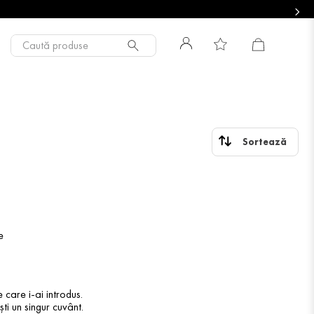
Caută produse
e
 care i-ai introdus.
ti un singur cuvânt.