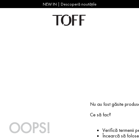
NEW IN | Descoperă noutățile
Nu au fost găsite produs
Ce să fac?
OOPS!
Verifică termenii pe
Încearcă să foloseș