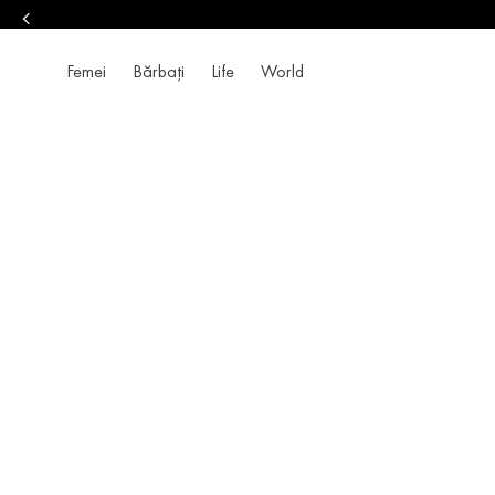
Femei
Bărbați
Life
World