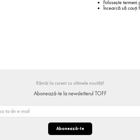
Folosește termeni g
Încearcă să cauți f
Rămâi la curent cu ultimele noutăți!
Abonează-te la newsletterul TOFF
Abonează-te