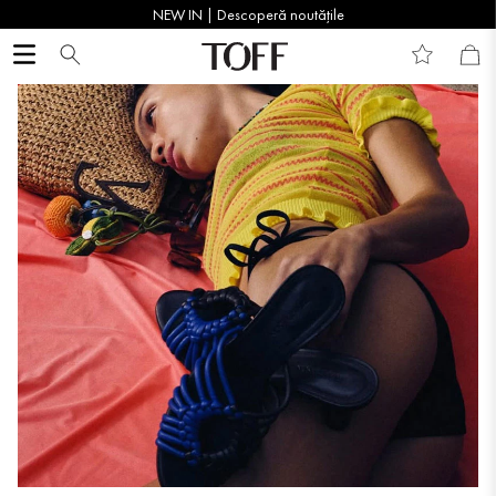
NEW IN | Descoperă noutățile