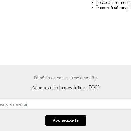
Folosește termeni g
Încearcă să cauți f
Rămâi la curent cu ultimele noutăți!
Abonează-te la newsletterul TOFF
Abonează-te