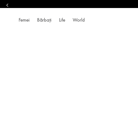
Femei
Bărbați
Life
World