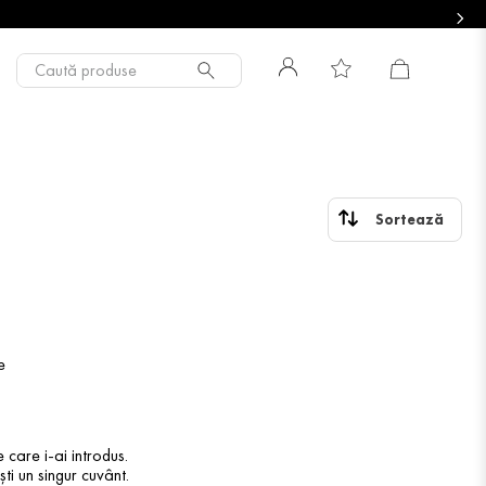
Caută produse
e
 care i-ai introdus.
ti un singur cuvânt.