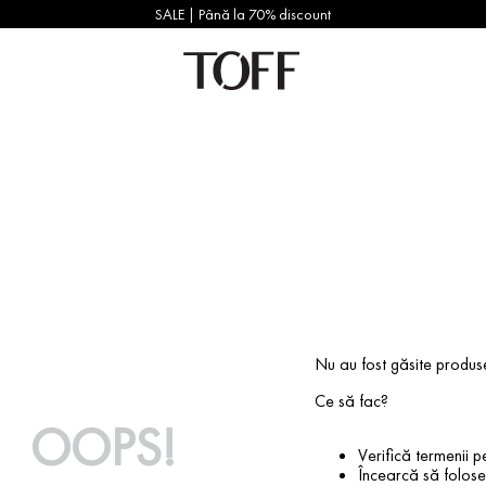
SALE | Până la 70% discount
Nu au fost găsite produs
Ce să fac?
OOPS!
Verifică termenii pe
Încearcă să foloseș