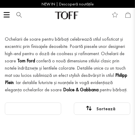
NEW IN | Descoperă noutățile
Ochelarii de soare pentru bărbați celebrează stilul sofisticat și
excentric prin finisajele deosebite. Poartă piesele unor designeri
high-end pentru o doză de coolness și rafinament. Ochelarii de
soare
Tom Ford
conferă o nouă dimensiune stilului clasic prin
notele îndrăznețe și lentilele colorate. Detaliile unice cu un touch
mat sau lucios subliniază un efect stylish desăvârșit în stilul
Philipp
Plein
. Iar detaliile futuriste și nuanțele în vogă evidențiază
eleganța ochelarilor de soare
Dolce & Gabbana
pentru bărbați.