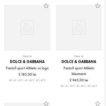
New In
New In
DOLCE & GABBANA
DOLCE & GABBANA
Pantofi sport Athletic cu logo
Pantofi sport Athletic
bleumarin
3
.
185
,
00
lei
2
.
945
,
00
lei
40
41
41.5
42
42.5
43
43.5
40
41
41.5
42
42.5
43
43.5