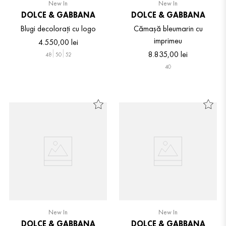
New In
New In
DOLCE & GABBANA
DOLCE & GABBANA
Blugi decolorați cu logo
Cămașă bleumarin cu
imprimeu
4
.
550
,
00
lei
8
.
835
,
00
lei
48
50
52
40
New In
New In
DOLCE & GABBANA
DOLCE & GABBANA