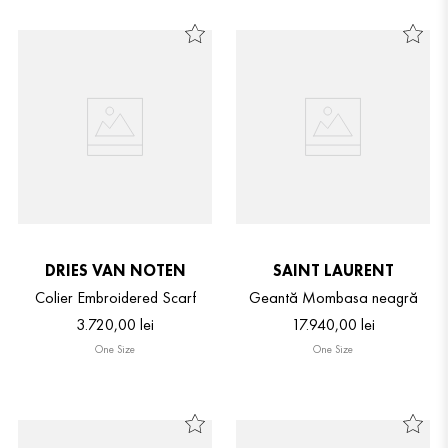
DRIES VAN NOTEN
SAINT LAURENT
Colier Embroidered Scarf
Geantă Mombasa neagră
3
.
720
,
00
lei
17
.
940
,
00
lei
One Size
One Size