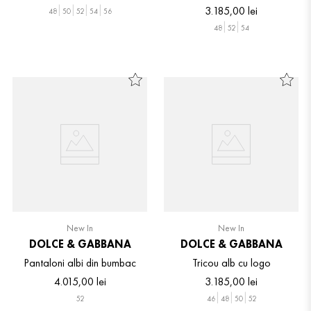
3
.
185
,
00
lei
48
50
52
54
56
48
52
54
New In
New In
DOLCE & GABBANA
DOLCE & GABBANA
Pantaloni albi din bumbac
Tricou alb cu logo
4
.
015
,
00
lei
3
.
185
,
00
lei
52
46
48
50
52