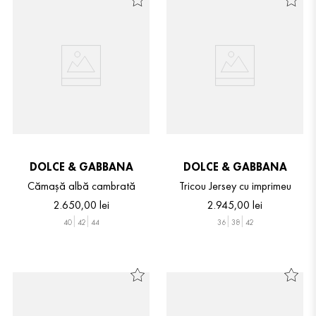
DOLCE & GABBANA
DOLCE & GABBANA
Cămașă albă cambrată
Tricou Jersey cu imprimeu
2
.
650
,
00
lei
2
.
945
,
00
lei
40
42
44
36
38
42