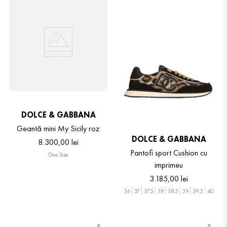
DOLCE & GABBANA
Geantă mini My Sicily roz
DOLCE & GABBANA
8
.
300
,
00
lei
Pantofi sport Cushion cu
One Size
imprimeu
3
.
185
,
00
lei
36
37
37.5
38
38.5
39
39.5
40