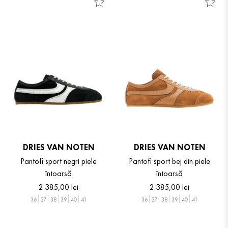
DRIES VAN NOTEN
DRIES VAN NOTEN
Pantofi sport negri piele
Pantofi sport bej din piele
întoarsă
întoarsă
2
.
385
,
00
lei
2
.
385
,
00
lei
36
37
38
39
40
41
36
37
38
39
40
41