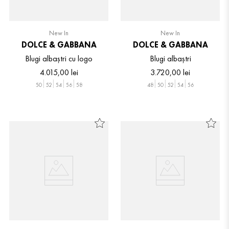
New In
New In
DOLCE & GABBANA
DOLCE & GABBANA
Blugi albaștri cu logo
Blugi albaștri
4
.
015
,
00
lei
3
.
720
,
00
lei
50
52
54
56
58
48
50
52
54
56