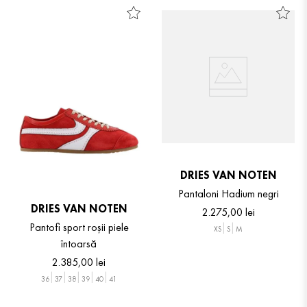
DRIES VAN NOTEN
Pantaloni Hadium negri
DRIES VAN NOTEN
2
.
275
,
00
lei
Pantofi sport roșii piele
XS
S
M
întoarsă
2
.
385
,
00
lei
36
37
38
39
40
41