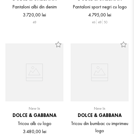
Pantaloni albi din denim
Pantaloni sport negri cu logo
3
.
720
,
00
lei
4
.
795
,
00
lei
48
46
48
50
New In
New In
DOLCE & GABBANA
DOLCE & GABBANA
Tricou alb cu logo
Tricou din bumbac cu imprimeu
logo
3
.
480
,
00
lei