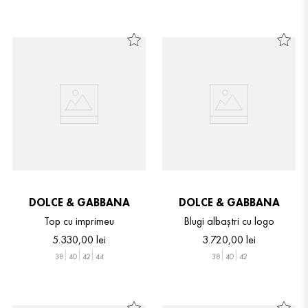
DOLCE & GABBANA
DOLCE & GABBANA
Top cu imprimeu
Blugi albaștri cu logo
5
.
330
,
00
lei
3
.
720
,
00
lei
38
40
42
44
38
40
42