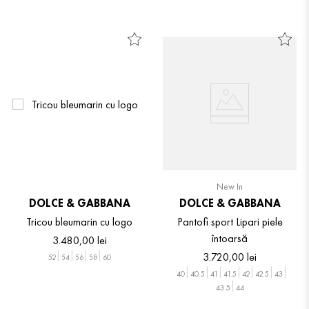
New In
DOLCE & GABBANA
DOLCE & GABBANA
Tricou bleumarin cu logo
Pantofi sport Lipari piele
întoarsă
3
.
480
,
00
lei
3
.
720
,
00
lei
52
54
56
58
60
40
40.5
41
41.5
42
42.5
43
43.5
44