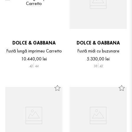
DOLCE & GABBANA
DOLCE & GABBANA
Fustă lungă imprimeu Carretto
Fustă midi cu buzunare
10
.
440
,
00
lei
5
.
330
,
00
lei
42
44
38
42