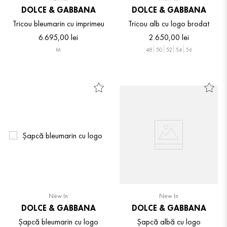
DOLCE & GABBANA
DOLCE & GABBANA
Tricou bleumarin cu imprimeu
Tricou alb cu logo brodat
6
.
695
,
00
lei
2
.
650
,
00
lei
M
48
50
52
54
56
New In
New In
DOLCE & GABBANA
DOLCE & GABBANA
Șapcă bleumarin cu logo
Șapcă albă cu logo