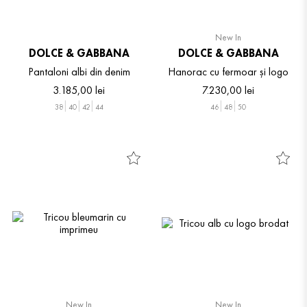
New In
DOLCE & GABBANA
DOLCE & GABBANA
Pantaloni albi din denim
Hanorac cu fermoar și logo
3
.
185
,
00
lei
7
.
230
,
00
lei
38
40
42
44
46
48
50
New In
New In