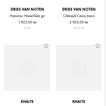
DRIES VAN NOTEN
DRIES VAN NOTEN
Hanorac Haserfiela gri
Cămașă Casia maro
1
.
955
,
00
lei
2
.
920
,
00
lei
S
M
XS
S
M
KHAITE
KHAITE