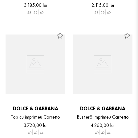
3
.
185
,
00
lei
2
.
115
,
00
lei
58
59
60
58
59
60
DOLCE & GABBANA
DOLCE & GABBANA
Top cu imprimeu Carretto
Bustieră imprimeu Carretto
3
.
720
,
00
lei
4
.
260
,
00
lei
40
42
44
40
42
44