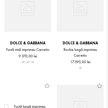
DOLCE & GABBANA
DOLCE & GABBANA
Fustă midi imprimeu Carretto
Rochie lungă imprimeu
Carretto
9
.
370
,
00
lei
17
.
395
,
00
lei
40
42
44
42