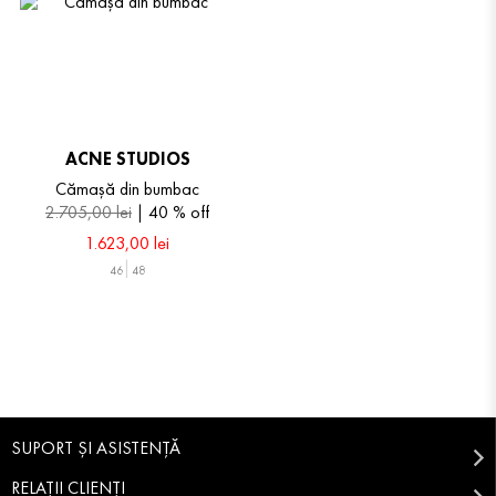
ACNE STUDIOS
Cămașă din bumbac
2
.
705
,
00
lei
40 %
off
1
.
623
,
00
lei
46
48
SUPORT ȘI ASISTENȚĂ
RELAȚII CLIENȚI