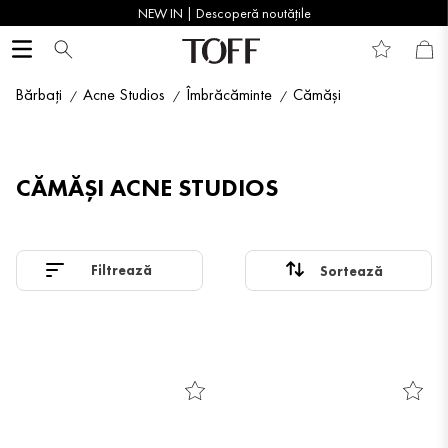
NEW IN | Descoperă noutățile
Bărbați
Acne Studios
Îmbrăcăminte
Cămăși
CĂMĂȘI ACNE STUDIOS
Filtrează