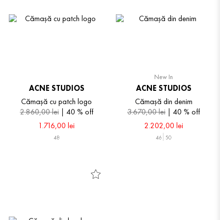
New In
ACNE STUDIOS
ACNE STUDIOS
Cămașă cu patch logo
Cămașă din denim
2
.
860
,
00
lei
40 %
off
3
.
670
,
00
lei
40 %
off
1
.
716
,
00
lei
2
.
202
,
00
lei
48
46
50