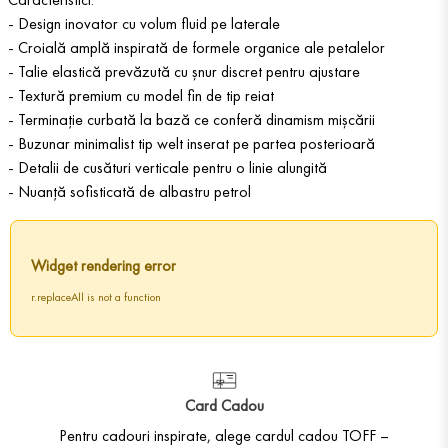
- Design inovator cu volum fluid pe laterale
- Croială amplă inspirată de formele organice ale petalelor
- Talie elastică prevăzută cu șnur discret pentru ajustare
- Textură premium cu model fin de tip reiat
- Terminație curbată la bază ce conferă dinamism mișcării
- Buzunar minimalist tip welt inserat pe partea posterioară
- Detalii de cusături verticale pentru o linie alungită
- Nuanță sofisticată de albastru petrol
Widget rendering error
r.replaceAll is not a function
Card Cadou
Pentru cadouri inspirate, alege cardul cadou TOFF –