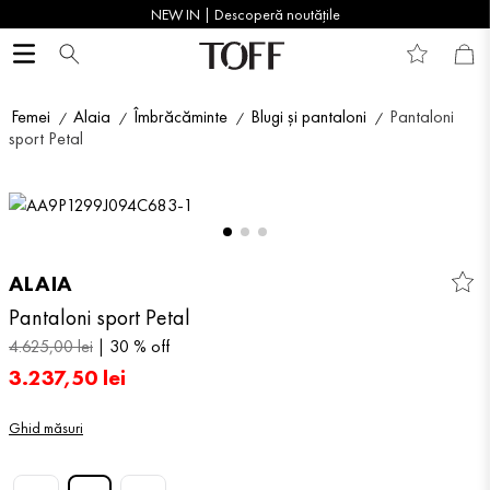
NEW IN | Descoperă noutățile
Femei
Alaia
Îmbrăcăminte
Blugi și pantaloni
Pantaloni
sport Petal
ALAIA
Pantaloni sport Petal
4
.
625
,
00
lei
30 %
off
3
.
237
,
50
lei
Ghid măsuri