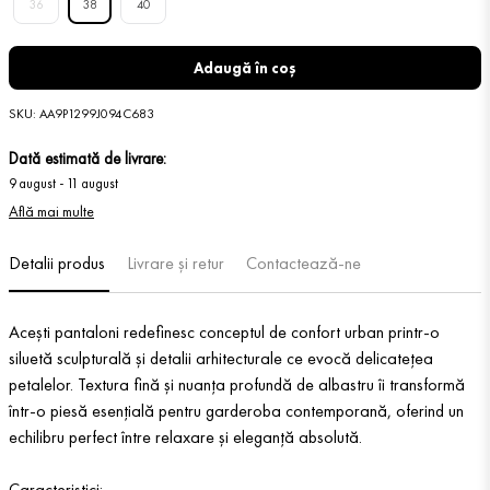
36
38
40
Adaugă în coș
SKU
:
AA9P1299J094C683
Dată estimată de livrare:
9 august
-
11 august
Află mai multe
Detalii produs
Livrare și retur
Contactează-ne
Acești pantaloni redefinesc conceptul de confort urban printr-o
siluetă sculpturală și detalii arhitecturale ce evocă delicatețea
petalelor. Textura fină și nuanța profundă de albastru îi transformă
într-o piesă esențială pentru garderoba contemporană, oferind un
echilibru perfect între relaxare și eleganță absolută.
Caracteristici: