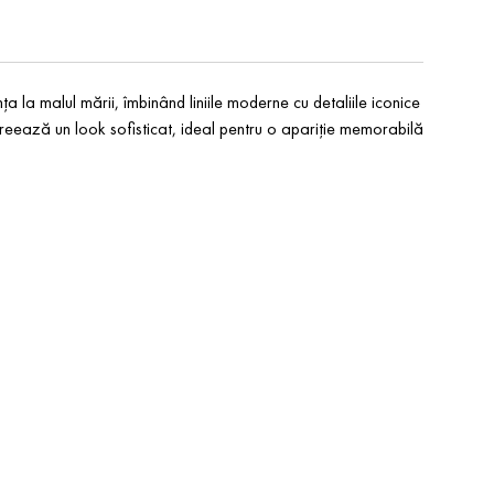
la malul mării, îmbinând liniile moderne cu detaliile iconice
i creează un look sofisticat, ideal pentru o apariție memorabilă