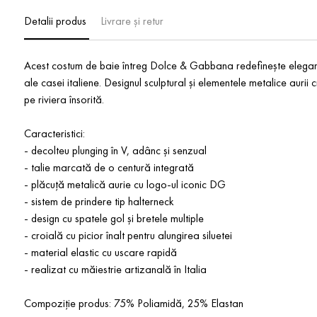
Detalii produs
Livrare și retur
Acest costum de baie întreg Dolce & Gabbana redefinește eleganța 
ale casei italiene. Designul sculptural și elementele metalice auri
pe riviera însorită.
Caracteristici:
- decolteu plunging în V, adânc și senzual
- talie marcată de o centură integrată
- plăcuță metalică aurie cu logo-ul iconic DG
- sistem de prindere tip halterneck
- design cu spatele gol și bretele multiple
- croială cu picior înalt pentru alungirea siluetei
- material elastic cu uscare rapidă
- realizat cu măiestrie artizanală în Italia
Compoziție produs: 75% Poliamidă, 25% Elastan