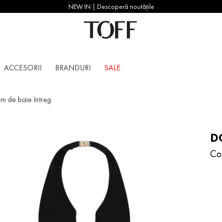
NEW IN | Descoperă noutățile
ACCESORII
BRANDURI
SALE
m de baie întreg
D
Co