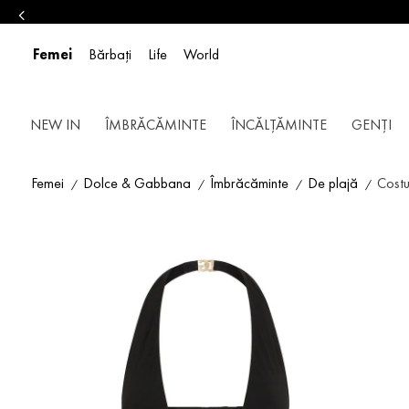
Femei
Bărbați
Life
World
NEW IN
ÎMBRĂCĂMINTE
ÎNCĂLȚĂMINTE
GENȚI
Femei
Dolce & Gabbana
Îmbrăcăminte
De plajă
Costu