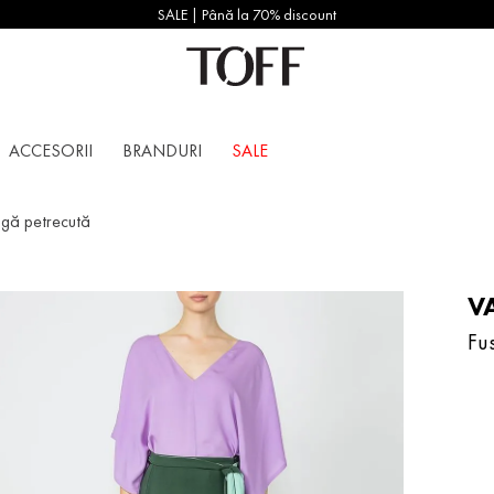
SALE | Până la 70% discount
ACCESORII
BRANDURI
SALE
ngă petrecută
V
Fu