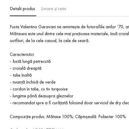
Detalii produs
Livrare și retur
Fusta Valentino Garavani ne amintește de fotorafiile anilor ’70, at
Mătasea este unul dintre cele mai prețioase materiale, însă croial
outfituri, de la cele casual, la cele de seară.
Caracteristici:
- fustă lungă petrecută
- croială dreaptă
- talie înaltă
- nuanță închisă de verde
- cordon în talie, cu tiv turquoise
- lungime până deasupra gleznelor
- recomandat spre a fi curățată folosind doar serviciul de dry cle
Compoziție produs: Mătase 100%; Căptușeală: Poliester 100%