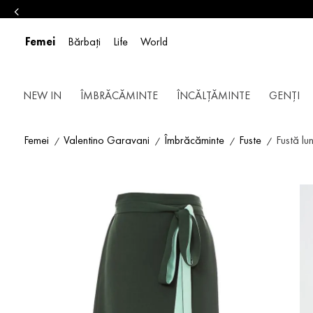
Femei
Bărbați
Life
World
NEW IN
ÎMBRĂCĂMINTE
ÎNCĂLȚĂMINTE
GENȚI
Femei
Valentino Garavani
Îmbrăcăminte
Fuste
Fustă lu