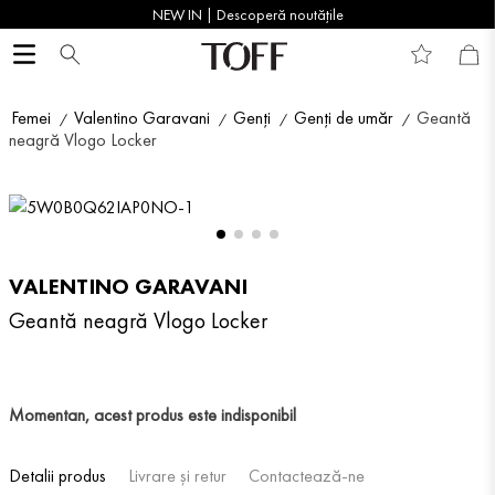
NEW IN | Descoperă noutățile
Femei
Valentino Garavani
Genți
Genți de umăr
Geantă
neagră Vlogo Locker
VALENTINO GARAVANI
Geantă neagră Vlogo Locker
Momentan, acest produs este indisponibil
Detalii produs
Livrare și retur
Contactează-ne