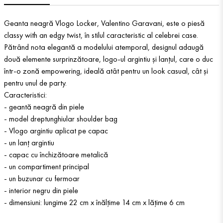
Geanta neagră Vlogo Locker, Valentino Garavani, este o piesă
classy with an edgy twist, în stilul caracteristic al celebrei case.
Pătrând nota elegantă a modelului atemporal, designul adaugă
două elemente surprinzătoare, logo-ul argintiu și lanțul, care o duc
într-o zonă empowering, ideală atât pentru un look casual, cât și
pentru unul de party.
Caracteristici:
- geantă neagră din piele
- model dreptunghiular shoulder bag
- Vlogo argintiu aplicat pe capac
- un lanț argintiu
- capac cu închizătoare metalică
- un compartiment principal
- un buzunar cu fermoar
- interior negru din piele
- dimensiuni: lungime 22 cm x înălțime 14 cm x lățime 6 cm